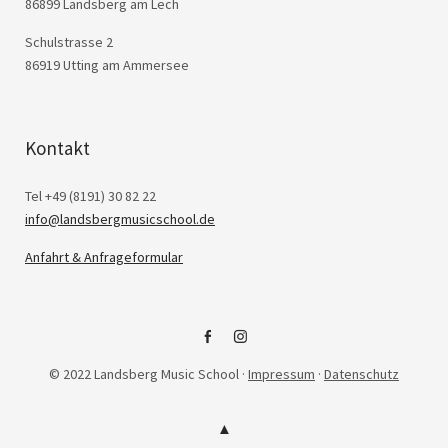
86899 Landsberg am Lech
Schulstrasse 2
86919 Utting am Ammersee
Kontakt
Tel +49 (8191) 30 82 22
info@landsbergmusicschool.de
Anfahrt & Anfrageformular
Facebook
Instagram
© 2022 Landsberg Music School ·
Impressum
·
Datenschutz