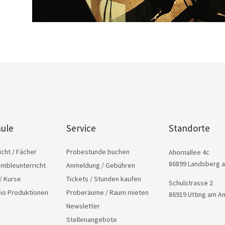
ule
Service
Standorte
icht / Fächer
Probestunde buchen
Ahornallee 4c
86899 Landsberg 
embleunterricht
Anmeldung / Gebühren
/ Kurse
Tickets / Stunden kaufen
Schulstrasse 2
dio Produktionen
Proberäume / Raum mieten
86919 Utting am 
Newsletter
Stellenangebote