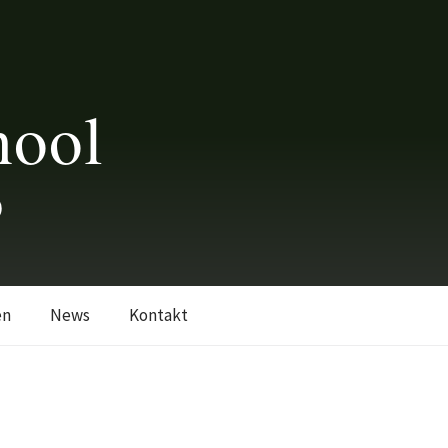
hool
0
en
News
Kontakt