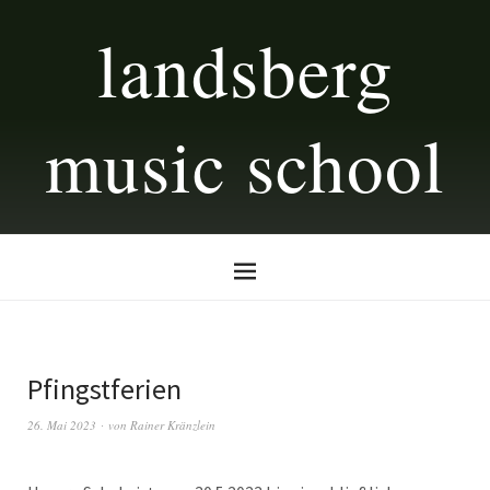
landsberg
music school
Pfingstferien
26. Mai 2023
von
Rainer Kränzlein