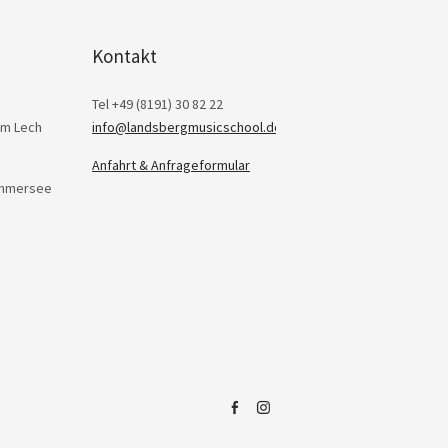
Kontakt
Tel +49 (8191) 30 82 22
am Lech
info@landsbergmusicschool.de
Anfahrt & Anfrageformular
Ammersee
Facebook
Instagram