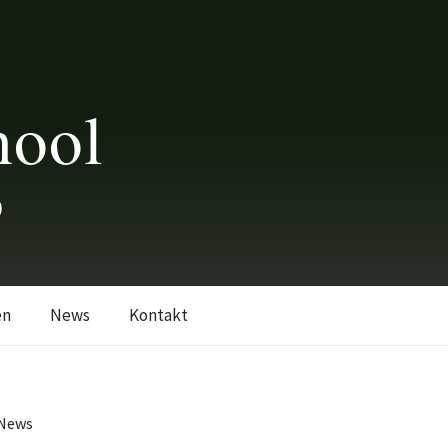
hool
0
en
News
Kontakt
News