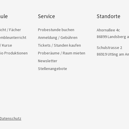
ule
Service
Standorte
icht / Fächer
Probestunde buchen
Ahornallee 4c
86899 Landsberg 
embleunterricht
Anmeldung / Gebühren
/ Kurse
Tickets / Stunden kaufen
Schulstrasse 2
dio Produktionen
Proberäume / Raum mieten
86919 Utting am 
Newsletter
Stellenangebote
Datenschutz