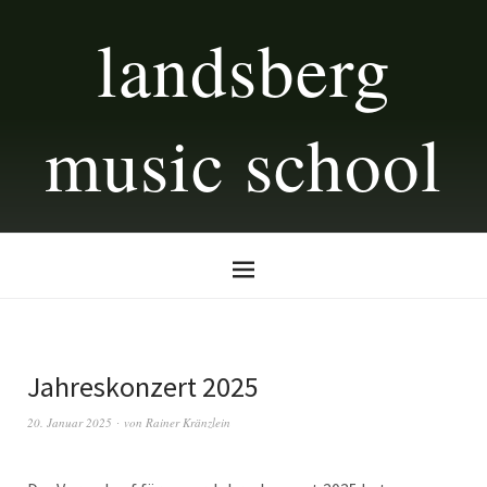
landsberg
music school
Jahreskonzert 2025
20. Januar 2025
von
Rainer Kränzlein