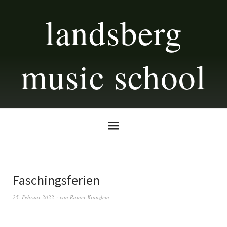
landsberg
music school
Faschingsferien
25. Februar 2022
von
Rainer Kränzlein