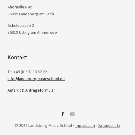
Ahornallee 4c
86899 Landsberg am Lech
Schulstrasse 2
86919 Utting am Ammersee
Kontakt
Tel +49 (8191) 30 82 22
info@landsbergmusicschool.de
Anfahrt & Anfrageformular
Facebook
Instagram
© 2022 Landsberg Music School ·
Impressum
·
Datenschutz