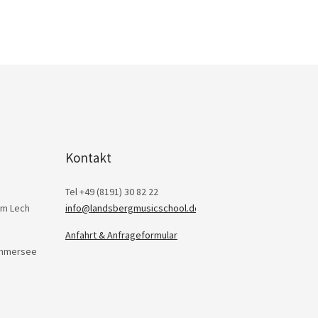
Kontakt
Tel +49 (8191) 30 82 22
am Lech
info@landsbergmusicschool.de
Anfahrt & Anfrageformular
Ammersee