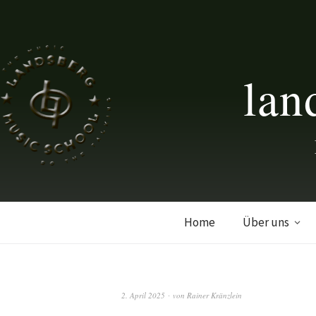
lan
Home
Über uns
2. April 2025
von
Rainer Kränzlein