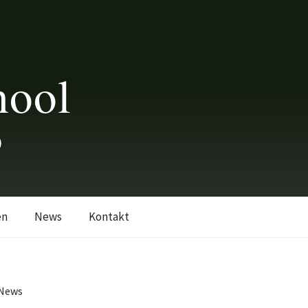
hool
0
en
News
Kontakt
News