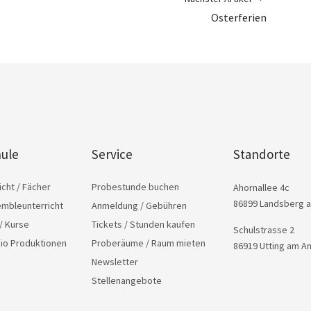
Osterferien
ule
Service
Standorte
icht / Fächer
Probestunde buchen
Ahornallee 4c
86899 Landsberg 
embleunterricht
Anmeldung / Gebühren
/ Kurse
Tickets / Stunden kaufen
Schulstrasse 2
dio Produktionen
Proberäume / Raum mieten
86919 Utting am 
Newsletter
Stellenangebote